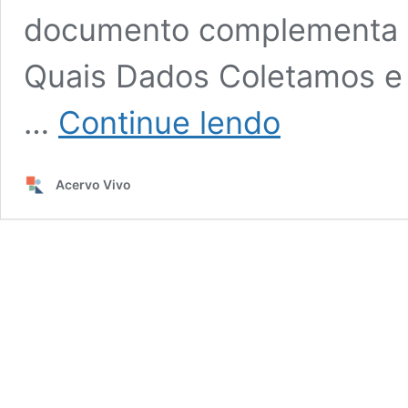
documento complementa n
Quais Dados Coletamos e
Política
…
Continue lendo
de
Privacidade
da
Acervo Vivo
Plataforma
do
Acervo
Vivo