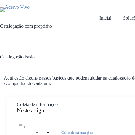
Pular
para
o
Inicial
Soluç
conteúdo
Catalogação com propósito
Catalogação básica
Aqui estão alguns passos básicos que podem ajudar na catalogação do 
acompanhando cada um.
Coleta de informações
Neste artigo:
Coleta de informações