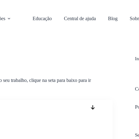
ões
Educação
Central de ajuda
Blog
Sobr
I
seu trabalho, clique na seta para baixo para ir
Ce
P
Se