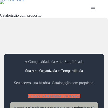
Pular
para
o
conteúdo
Catalogação com propósito
A Complexidade da Arte, Simplificada
Sua Arte Organizada e Compartilhada
Seu acervo, sua história. Catalogação com propósito.
Comece A Organizar Seu Acervo
Acesse a plataforma e catalogue seus primeiros 10