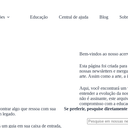
ões
Educação
Central de ajuda
Blog
Sobr
Bem-vindos ao nosso acer
Esta página foi criada par
nossas newsletters e mergu
arte. Assim como a arte, a
Aqui, você encontrará um v
entender a evolução da no
não é assinante, este arqu
compromisso com a educaçã
contrar algo que ressoa com sua
Se preferir, pesquise diretamente
m legado.
 um guia em sua caixa de entrada,
Sem