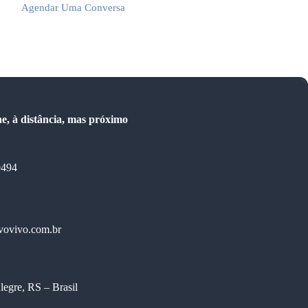
Agendar Uma Conversa
e, à distância​, mas próximo
9494
vovivo.com.br
legre, RS – Brasil