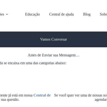
ões
Educação
Central de ajuda
Blog
Sobr
Vamos Conversar
Antes de Enviar sua Mensagem…
ida se encaixa em uma das categorias abaixo:
mente já está em nossa
Central de
Se você quer ver uma de nossas so
 sua questão.
agendar