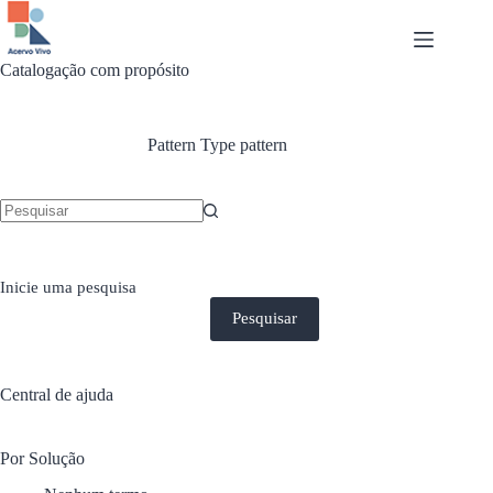
Pular
para
o
conteúdo
Catalogação com propósito
Pattern Type
pattern
Sem
resultados
Inicie uma pesquisa
Pesquisar
Central de ajuda
Por Solução