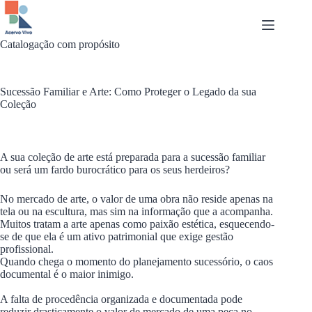
Pular
para
o
conteúdo
Catalogação com propósito
Sucessão Familiar e Arte: Como Proteger o Legado da sua
Coleção
A sua coleção de arte está preparada para a sucessão familiar
ou será um fardo burocrático para os seus herdeiros?
No mercado de arte, o valor de uma obra não reside apenas na
tela ou na escultura, mas sim na informação que a acompanha.
Muitos tratam a arte apenas como paixão estética, esquecendo-
se de que ela é um ativo patrimonial que exige gestão
profissional.
Quando chega o momento do planejamento sucessório, o caos
documental é o maior inimigo.
A falta de procedência organizada e documentada pode
reduzir drasticamente o valor de mercado de uma peça no